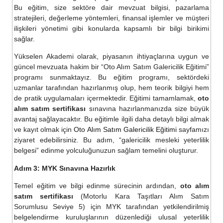
Bu eğitim, size sektöre dair mevzuat bilgisi, pazarlama
stratejileri, değerleme yöntemleri, finansal işlemler ve müşteri
ilişkileri yönetimi gibi konularda kapsamlı bir bilgi birikimi
sağlar.
Yükselen Akademi olarak, piyasanın ihtiyaçlarına uygun ve
güncel mevzuata hakim bir “Oto Alım Satım Galericilik Eğitimi”
programı sunmaktayız. Bu eğitim programı, sektördeki
uzmanlar tarafından hazırlanmış olup, hem teorik bilgiyi hem
de pratik uygulamaları içermektedir. Eğitimi tamamlamak,
oto
alım satım sertifikası
sınavına hazırlanmanızda size büyük
avantaj sağlayacaktır. Bu eğitimle ilgili daha detaylı bilgi almak
ve kayıt olmak için
Oto Alım Satım Galericilik Eğitimi
sayfamızı
ziyaret edebilirsiniz. Bu adım, “galericilik mesleki yeterlilik
belgesi” edinme yolculuğunuzun sağlam temelini oluşturur.
Adım 3: MYK Sınavına Hazırlık
Temel eğitim ve bilgi edinme sürecinin ardından,
oto alım
satım sertifikası
(Motorlu Kara Taşıtları Alım Satım
Sorumlusu Seviye 5) için MYK tarafından yetkilendirilmiş
belgelendirme kuruluşlarının düzenlediği ulusal yeterlilik