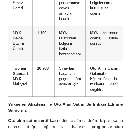
Sınav
performansa
belgelendirme
Ücreti
dayalı
kuruluşuna
sınavlar
ödenir
bedeli
MYK
1.100
MYK
MYK hesabına
Belge
tarafından
ödenir, sınav
Basım
belgenin
sonrası
Ücreti
fiziki
hazırlanması
Toplam
10.700
Sınavları
Oto Alım Satım
Standart
başarıyla
Galericilik
MYK
geçen tüm
Eğitimi ücreti bu
Maliyeti
adaylar için
maliyete dahil
değildir.
Yükselen Akademi ile Oto Alım Satım Sertifikası Edinme
Süreciniz
Oto alım satım sertifikası
edinme süreci, doğru bilgiye sahip
olmak, doğru eğitim ve hazırlık programlarından