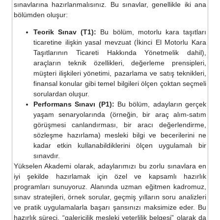
sınavlarına hazırlanmalısınız. Bu sınavlar, genellikle iki ana
bölümden oluşur:
Teorik Sınav (T1):
Bu bölüm, motorlu kara taşıtları
ticaretine ilişkin yasal mevzuat (İkinci El Motorlu Kara
Taşıtlarının Ticareti Hakkında Yönetmelik dahil),
araçların teknik özellikleri, değerleme prensipleri,
müşteri ilişkileri yönetimi, pazarlama ve satış teknikleri,
finansal konular gibi temel bilgileri ölçen çoktan seçmeli
sorulardan oluşur.
Performans Sınavı (P1):
Bu bölüm, adayların gerçek
yaşam senaryolarında (örneğin, bir araç alım-satım
görüşmesi canlandırması, bir aracı değerlendirme,
sözleşme hazırlama) mesleki bilgi ve becerilerini ne
kadar etkin kullanabildiklerini ölçen uygulamalı bir
sınavdır.
Yükselen Akademi olarak, adaylarımızı bu zorlu sınavlara en
iyi şekilde hazırlamak için özel ve kapsamlı hazırlık
programları sunuyoruz. Alanında uzman eğitmen kadromuz,
sınav stratejileri, örnek sorular, geçmiş yılların soru analizleri
ve pratik uygulamalarla başarı şansınızı maksimize eder. Bu
hazırlık süreci, “galericilik mesleki yeterlilik belgesi” olarak da