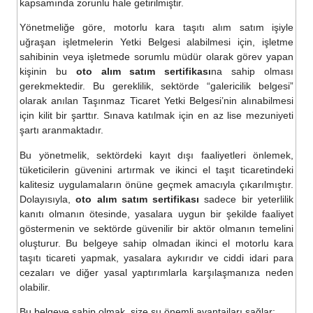
kapsamında zorunlu hale getirilmiştir.
Yönetmeliğe göre, motorlu kara taşıtı alım satım işiyle
uğraşan işletmelerin Yetki Belgesi alabilmesi için, işletme
sahibinin veya işletmede sorumlu müdür olarak görev yapan
kişinin bu
oto alım satım sertifikası
na sahip olması
gerekmektedir. Bu gereklilik, sektörde “galericilik belgesi”
olarak anılan Taşınmaz Ticaret Yetki Belgesi’nin alınabilmesi
için kilit bir şarttır. Sınava katılmak için en az lise mezuniyeti
şartı aranmaktadır.
Bu yönetmelik, sektördeki kayıt dışı faaliyetleri önlemek,
tüketicilerin güvenini artırmak ve ikinci el taşıt ticaretindeki
kalitesiz uygulamaların önüne geçmek amacıyla çıkarılmıştır.
Dolayısıyla,
oto alım satım sertifikası
sadece bir yeterlilik
kanıtı olmanın ötesinde, yasalara uygun bir şekilde faaliyet
göstermenin ve sektörde güvenilir bir aktör olmanın temelini
oluşturur. Bu belgeye sahip olmadan ikinci el motorlu kara
taşıtı ticareti yapmak, yasalara aykırıdır ve ciddi idari para
cezaları ve diğer yasal yaptırımlarla karşılaşmanıza neden
olabilir.
Bu belgeye sahip olmak, size şu önemli avantajları sağlar: