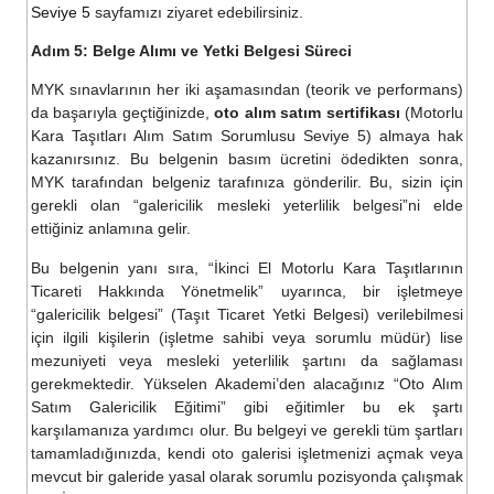
Seviye 5
sayfamızı ziyaret edebilirsiniz.
Adım 5: Belge Alımı ve Yetki Belgesi Süreci
MYK sınavlarının her iki aşamasından (teorik ve performans)
da başarıyla geçtiğinizde,
oto alım satım sertifikası
(Motorlu
Kara Taşıtları Alım Satım Sorumlusu Seviye 5) almaya hak
kazanırsınız. Bu belgenin basım ücretini ödedikten sonra,
MYK tarafından belgeniz tarafınıza gönderilir. Bu, sizin için
gerekli olan “galericilik mesleki yeterlilik belgesi”ni elde
ettiğiniz anlamına gelir.
Bu belgenin yanı sıra, “İkinci El Motorlu Kara Taşıtlarının
Ticareti Hakkında Yönetmelik” uyarınca, bir işletmeye
“galericilik belgesi” (Taşıt Ticaret Yetki Belgesi) verilebilmesi
için ilgili kişilerin (işletme sahibi veya sorumlu müdür) lise
mezuniyeti veya mesleki yeterlilik şartını da sağlaması
gerekmektedir. Yükselen Akademi’den alacağınız “Oto Alım
Satım Galericilik Eğitimi” gibi eğitimler bu ek şartı
karşılamanıza yardımcı olur. Bu belgeyi ve gerekli tüm şartları
tamamladığınızda, kendi oto galerisi işletmenizi açmak veya
mevcut bir galeride yasal olarak sorumlu pozisyonda çalışmak