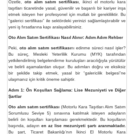
Özetle,
oto alım satım sertifikası
, ikinci el motorlu kara
taşıtları ticaretinde yasal, güvenilir ve başarılı bir kariyer inşa
etmek isteyen her profesyonel için mutlak bir gerekliliktir. Bu
“galerici sertifikası” ile sektördeki yerinizi sağlamlaştırabilir ve
yeni iş fırsatlarına kapı aralayabilirsiniz.
Oto Alım Satım Sertifikası Nasıl Alınır: Adım Adım Rehber
Peki,
oto alım satım sertifikası
nı edinme süreci nasıl işler?
Bu süreç, Mesleki Yeterlilik Kurumu (MYK) tarafından
yetkilendirilmiş belgelendirme kuruluşları aracılığıyla yürütülür
ve belirli aşamalardan oluşur. Bu adımları doğru ve eksiksiz
bir şekilde takip etmek, yasal bir “galericilik belgesi”ne
ulaşmanız için kritik öneme sahiptir.
Adım 1: Ön Koşulları Sağlama: Lise Mezuniyeti ve Diğer
Şartlar
Oto alım satım sertifikası
(Motorlu Kara Taşıtları Alım Satım
Sorumlusu Seviye 5) sınavına katılmak isteyen adayların
belirli ön koşulları karşılaması gerekmektedir. Bu koşulların
başında, adayın
en az lise mezuniyeti şartı aranmaktadır.
Bu şart, Ticaret Bakanlığı’nın İkinci El Motorlu Kara