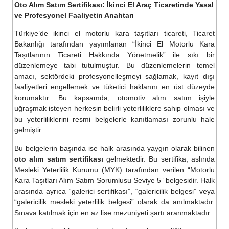
Oto Alım Satım Sertifikası: İkinci El Araç Ticaretinde Yasal
ve Profesyonel Faaliyetin Anahtarı
Türkiye’de ikinci el motorlu kara taşıtları ticareti, Ticaret
Bakanlığı tarafından yayımlanan “İkinci El Motorlu Kara
Taşıtlarının Ticareti Hakkında Yönetmelik” ile sıkı bir
düzenlemeye tabi tutulmuştur. Bu düzenlemelerin temel
amacı, sektördeki profesyonelleşmeyi sağlamak, kayıt dışı
faaliyetleri engellemek ve tüketici haklarını en üst düzeyde
korumaktır. Bu kapsamda, otomotiv alım satım işiyle
uğraşmak isteyen herkesin belirli yeterliliklere sahip olması ve
bu yeterliliklerini resmi belgelerle kanıtlaması zorunlu hale
gelmiştir.
Bu belgelerin başında ise halk arasında yaygın olarak bilinen
oto alım satım sertifikası
gelmektedir. Bu sertifika, aslında
Mesleki Yeterlilik Kurumu (MYK) tarafından verilen “Motorlu
Kara Taşıtları Alım Satım Sorumlusu Seviye 5” belgesidir. Halk
arasında ayrıca “galerici sertifikası”, “galericilik belgesi” veya
“galericilik mesleki yeterlilik belgesi” olarak da anılmaktadır.
Sınava katılmak için en az lise mezuniyeti şartı aranmaktadır.