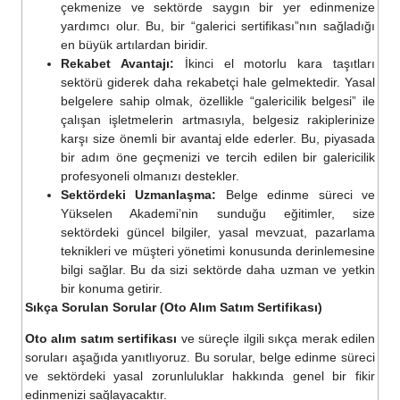
çekmenize ve sektörde saygın bir yer edinmenize
yardımcı olur. Bu, bir “galerici sertifikası”nın sağladığı
en büyük artılardan biridir.
Rekabet Avantajı:
İkinci el motorlu kara taşıtları
sektörü giderek daha rekabetçi hale gelmektedir. Yasal
belgelere sahip olmak, özellikle “galericilik belgesi” ile
çalışan işletmelerin artmasıyla, belgesiz rakiplerinize
karşı size önemli bir avantaj elde ederler. Bu, piyasada
bir adım öne geçmenizi ve tercih edilen bir galericilik
profesyoneli olmanızı destekler.
Sektördeki Uzmanlaşma:
Belge edinme süreci ve
Yükselen Akademi’nin sunduğu eğitimler, size
sektördeki güncel bilgiler, yasal mevzuat, pazarlama
teknikleri ve müşteri yönetimi konusunda derinlemesine
bilgi sağlar. Bu da sizi sektörde daha uzman ve yetkin
bir konuma getirir.
Sıkça Sorulan Sorular (Oto Alım Satım Sertifikası)
Oto alım satım sertifikası
ve süreçle ilgili sıkça merak edilen
soruları aşağıda yanıtlıyoruz. Bu sorular, belge edinme süreci
ve sektördeki yasal zorunluluklar hakkında genel bir fikir
edinmenizi sağlayacaktır.