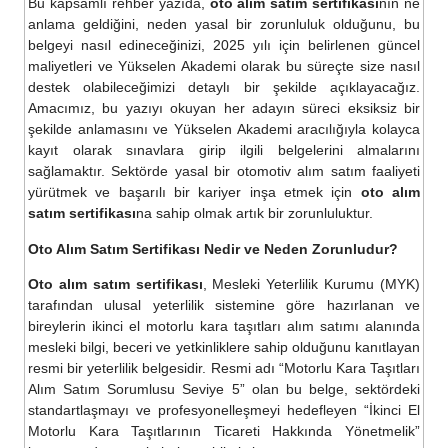
Bu kapsamlı rehber yazıda,
oto alım satım sertifikası
nın ne
anlama geldiğini, neden yasal bir zorunluluk olduğunu, bu
belgeyi nasıl edineceğinizi, 2025 yılı için belirlenen güncel
maliyetleri ve Yükselen Akademi olarak bu süreçte size nasıl
destek olabileceğimizi detaylı bir şekilde açıklayacağız.
Amacımız, bu yazıyı okuyan her adayın süreci eksiksiz bir
şekilde anlamasını ve Yükselen Akademi aracılığıyla kolayca
kayıt olarak sınavlara girip ilgili belgelerini almalarını
sağlamaktır. Sektörde yasal bir otomotiv alım satım faaliyeti
yürütmek ve başarılı bir kariyer inşa etmek için
oto alım
satım sertifikası
na sahip olmak artık bir zorunluluktur.
Oto Alım Satım Sertifikası Nedir ve Neden Zorunludur?
Oto alım satım sertifikası
, Mesleki Yeterlilik Kurumu (MYK)
tarafından ulusal yeterlilik sistemine göre hazırlanan ve
bireylerin ikinci el motorlu kara taşıtları alım satımı alanında
mesleki bilgi, beceri ve yetkinliklere sahip olduğunu kanıtlayan
resmi bir yeterlilik belgesidir. Resmi adı “Motorlu Kara Taşıtları
Alım Satım Sorumlusu Seviye 5” olan bu belge, sektördeki
standartlaşmayı ve profesyonelleşmeyi hedefleyen “İkinci El
Motorlu Kara Taşıtlarının Ticareti Hakkında Yönetmelik”