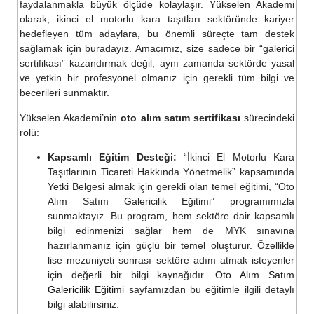
faydalanmakla büyük ölçüde kolaylaşır. Yükselen Akademi
olarak, ikinci el motorlu kara taşıtları sektöründe kariyer
hedefleyen tüm adaylara, bu önemli süreçte tam destek
sağlamak için buradayız. Amacımız, size sadece bir “galerici
sertifikası” kazandırmak değil, aynı zamanda sektörde yasal
ve yetkin bir profesyonel olmanız için gerekli tüm bilgi ve
becerileri sunmaktır.
Yükselen Akademi’nin
oto alım satım sertifikası
sürecindeki
rolü:
Kapsamlı Eğitim Desteği:
“İkinci El Motorlu Kara
Taşıtlarının Ticareti Hakkında Yönetmelik” kapsamında
Yetki Belgesi almak için gerekli olan temel eğitimi, “Oto
Alım Satım Galericilik Eğitimi” programımızla
sunmaktayız. Bu program, hem sektöre dair kapsamlı
bilgi edinmenizi sağlar hem de MYK sınavına
hazırlanmanız için güçlü bir temel oluşturur. Özellikle
lise mezuniyeti sonrası sektöre adım atmak isteyenler
için değerli bir bilgi kaynağıdır.
Oto Alım Satım
Galericilik Eğitimi
sayfamızdan bu eğitimle ilgili detaylı
bilgi alabilirsiniz.