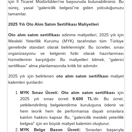
için İl Ticaret Müdürlükleri’ne başvuruda bulunabilirsiniz. Bu
süreç, yasal “galericilik belgesi”ne giden yolculuğunuzu
tamamlar.
2025 Yılı Oto Alım Satım Sertifikası Maliyetleri
Oto alım satım sertifikası
edinme maliyetleri, 2025 yılı için
Mesleki Yeterlilik Kurumu (MYK) tarafından tüm Türkiye
genelinde standart olarak belirlenmiştir. Bu ücretler, sınav
organizasyonu ve belgenin fiziki olarak hazırlanması
hizmetlerinin karşılığıdır. Bu maliyetleri bilmek, “galerici
sertifikası” alma planlamasında kritik bir adımdır.
2025 yılı için belirlenen
oto alım satım sertifikası
maliyet
kalemleri şunlardır:
MYK Sınav Ücreti:
Oto alım satım sertifikası
için
2025 yılı sınav ücreti
9.600 TL
‘dir. Bu ücret,
yetkilendirilmiş belgelendirme kuruluşuna ödenir ve
hem teorik hem de performansa dayalı sınavlara
katılım hakkını kapsar. Bu, “galericilik mesleki yeterlilik
belgesi” için en büyük maliyet kalemini oluşturur.
MYK Belge Basım Ücreti:
Sınavları başarıyla