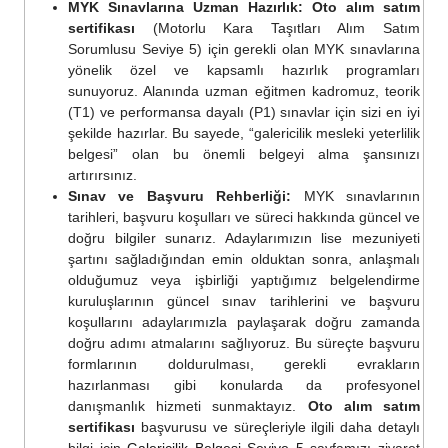
MYK Sınavlarına Uzman Hazırlık:
Oto alım satım
sertifikası
(Motorlu Kara Taşıtları Alım Satım
Sorumlusu Seviye 5) için gerekli olan MYK sınavlarına
yönelik özel ve kapsamlı hazırlık programları
sunuyoruz. Alanında uzman eğitmen kadromuz, teorik
(T1) ve performansa dayalı (P1) sınavlar için sizi en iyi
şekilde hazırlar. Bu sayede, “galericilik mesleki yeterlilik
belgesi” olan bu önemli belgeyi alma şansınızı
artırırsınız.
Sınav ve Başvuru Rehberliği:
MYK sınavlarının
tarihleri, başvuru koşulları ve süreci hakkında güncel ve
doğru bilgiler sunarız. Adaylarımızın lise mezuniyeti
şartını sağladığından emin olduktan sonra, anlaşmalı
olduğumuz veya işbirliği yaptığımız belgelendirme
kuruluşlarının güncel sınav tarihlerini ve başvuru
koşullarını adaylarımızla paylaşarak doğru zamanda
doğru adımı atmalarını sağlıyoruz. Bu süreçte başvuru
formlarının doldurulması, gerekli evrakların
hazırlanması gibi konularda da profesyonel
danışmanlık hizmeti sunmaktayız.
Oto alım satım
sertifikası
başvurusu ve süreçleriyle ilgili daha detaylı
bilgi için
Galericilik Belgesi Seviye 5
sayfamızı ziyaret