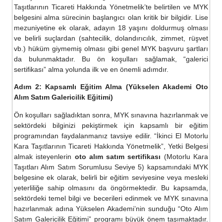
Taşıtlarının Ticareti Hakkında Yönetmelik’te belirtilen ve MYK
belgesini alma sürecinin başlangıcı olan kritik bir bilgidir. Lise
mezuniyetine ek olarak, adayın 18 yaşını doldurmuş olması
ve belirli suçlardan (sahtecilik, dolandırıcılık, zimmet, rüşvet
vb.) hüküm giymemiş olması gibi genel MYK başvuru şartları
da bulunmaktadır. Bu ön koşulları sağlamak, “galerici
sertifikası” alma yolunda ilk ve en önemli adımdır.
Adım 2: Kapsamlı Eğitim Alma (Yükselen Akademi Oto
Alım Satım Galericilik Eğitimi)
Ön koşulları sağladıktan sonra, MYK sınavına hazırlanmak ve
sektördeki bilginizi pekiştirmek için kapsamlı bir eğitim
programından faydalanmanız tavsiye edilir. “İkinci El Motorlu
Kara Taşıtlarının Ticareti Hakkında Yönetmelik”, Yetki Belgesi
almak isteyenlerin
oto alım satım sertifikası
(Motorlu Kara
Taşıtları Alım Satım Sorumlusu Seviye 5) kapsamındaki MYK
belgesine ek olarak, belirli bir eğitim seviyesine veya mesleki
yeterliliğe sahip olmasını da öngörmektedir. Bu kapsamda,
sektördeki temel bilgi ve becerileri edinmek ve MYK sınavına
hazırlanmak adına Yükselen Akademi’nin sunduğu “Oto Alım
Satım Galericilik Eğitimi” programı büyük önem taşımaktadır.