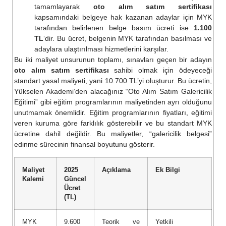
tamamlayarak
oto alım satım sertifikası
kapsamındaki belgeye hak kazanan adaylar için MYK
tarafından belirlenen belge basım ücreti ise
1.100
TL
‘dir. Bu ücret, belgenin MYK tarafından basılması ve
adaylara ulaştırılması hizmetlerini karşılar.
Bu iki maliyet unsurunun toplamı, sınavları geçen bir adayın
oto alım satım sertifikası
sahibi olmak için ödeyeceği
standart yasal maliyeti, yani 10.700 TL’yi oluşturur. Bu ücretin,
Yükselen Akademi’den alacağınız “Oto Alım Satım Galericilik
Eğitimi” gibi eğitim programlarının maliyetinden ayrı olduğunu
unutmamak önemlidir. Eğitim programlarının fiyatları, eğitimi
veren kuruma göre farklılık gösterebilir ve bu standart MYK
ücretine dahil değildir. Bu maliyetler, “galericilik belgesi”
edinme sürecinin finansal boyutunu gösterir.
Maliyet
2025
Açıklama
Ek Bilgi
Kalemi
Güncel
Ücret
(TL)
MYK
9.600
Teorik ve
Yetkili