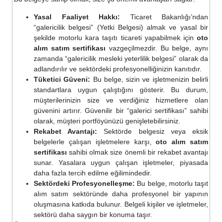
Yasal Faaliyet Hakkı:
Ticaret Bakanlığı’ndan
“galericilik belgesi” (Yetki Belgesi) almak ve yasal bir
şekilde motorlu kara taşıtı ticareti yapabilmek için
oto
alım satım sertifikası
vazgeçilmezdir. Bu belge, aynı
zamanda “galericilik mesleki yeterlilik belgesi” olarak da
adlandırılır ve sektördeki profesyonelliğinizin kanıtıdır.
Tüketici Güveni:
Bu belge, sizin ve işletmenizin belirli
standartlara uygun çalıştığını gösterir. Bu durum,
müşterilerinizin size ve verdiğiniz hizmetlere olan
güvenini artırır. Güvenilir bir “galerici sertifikası” sahibi
olarak, müşteri portföyünüzü genişletebilirsiniz.
Rekabet Avantajı:
Sektörde belgesiz veya eksik
belgelerle çalışan işletmelere karşı,
oto alım satım
sertifikası
sahibi olmak size önemli bir rekabet avantajı
sunar. Yasalara uygun çalışan işletmeler, piyasada
daha fazla tercih edilme eğilimindedir.
Sektördeki Profesyonelleşme:
Bu belge, motorlu taşıt
alım satım sektöründe daha profesyonel bir yapının
oluşmasına katkıda bulunur. Belgeli kişiler ve işletmeler,
sektörü daha saygın bir konuma taşır.