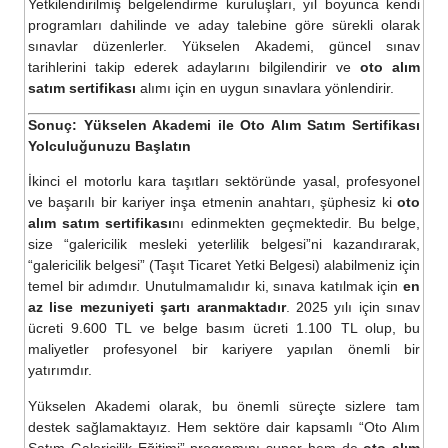
Yetkilendirilmiş belgelendirme kuruluşları, yıl boyunca kendi
programları dahilinde ve aday talebine göre sürekli olarak
sınavlar düzenlerler. Yükselen Akademi, güncel sınav
tarihlerini takip ederek adaylarını bilgilendirir ve
oto alım
satım sertifikası
alımı için en uygun sınavlara yönlendirir.
Sonuç: Yükselen Akademi ile Oto Alım Satım Sertifikası
Yolculuğunuzu Başlatın
İkinci el motorlu kara taşıtları sektöründe yasal, profesyonel
ve başarılı bir kariyer inşa etmenin anahtarı, şüphesiz ki
oto
alım satım sertifikası
nı edinmekten geçmektedir. Bu belge,
size “galericilik mesleki yeterlilik belgesi”ni kazandırarak,
“galericilik belgesi” (Taşıt Ticaret Yetki Belgesi) alabilmeniz için
temel bir adımdır. Unutulmamalıdır ki, sınava katılmak için
en
az lise mezuniyeti şartı aranmaktadır
. 2025 yılı için sınav
ücreti 9.600 TL ve belge basım ücreti 1.100 TL olup, bu
maliyetler profesyonel bir kariyere yapılan önemli bir
yatırımdır.
Yükselen Akademi olarak, bu önemli süreçte sizlere tam
destek sağlamaktayız. Hem sektöre dair kapsamlı “Oto Alım
Satım Galericilik Eğitimi” programını sunar hem de
oto alım