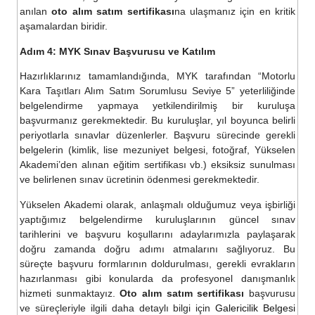
anılan
oto alım satım sertifikası
na ulaşmanız için en kritik
aşamalardan biridir.
Adım 4: MYK Sınav Başvurusu ve Katılım
Hazırlıklarınız tamamlandığında, MYK tarafından “Motorlu
Kara Taşıtları Alım Satım Sorumlusu Seviye 5” yeterliliğinde
belgelendirme yapmaya yetkilendirilmiş bir kuruluşa
başvurmanız gerekmektedir. Bu kuruluşlar, yıl boyunca belirli
periyotlarla sınavlar düzenlerler. Başvuru sürecinde gerekli
belgelerin (kimlik, lise mezuniyet belgesi, fotoğraf, Yükselen
Akademi’den alınan eğitim sertifikası vb.) eksiksiz sunulması
ve belirlenen sınav ücretinin ödenmesi gerekmektedir.
Yükselen Akademi olarak, anlaşmalı olduğumuz veya işbirliği
yaptığımız belgelendirme kuruluşlarının güncel sınav
tarihlerini ve başvuru koşullarını adaylarımızla paylaşarak
doğru zamanda doğru adımı atmalarını sağlıyoruz. Bu
süreçte başvuru formlarının doldurulması, gerekli evrakların
hazırlanması gibi konularda da profesyonel danışmanlık
hizmeti sunmaktayız.
Oto alım satım sertifikası
başvurusu
ve süreçleriyle ilgili daha detaylı bilgi için
Galericilik Belgesi