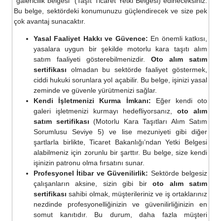
“galericilik belgesi” (Taşıt Ticaret Yetki Belgesi) edineceksiniz.
Bu belge, sektördeki konumunuzu güçlendirecek ve size pek
çok avantaj sunacaktır.
Yasal Faaliyet Hakkı ve Güvence:
En önemli katkısı,
yasalara uygun bir şekilde motorlu kara taşıtı alım
satım faaliyeti gösterebilmenizdir.
Oto alım satım
sertifikası
olmadan bu sektörde faaliyet göstermek,
ciddi hukuki sorunlara yol açabilir. Bu belge, işinizi yasal
zeminde ve güvenle yürütmenizi sağlar.
Kendi İşletmenizi Kurma İmkanı:
Eğer kendi oto
galeri işletmenizi kurmayı hedefliyorsanız,
oto alım
satım sertifikası
(Motorlu Kara Taşıtları Alım Satım
Sorumlusu Seviye 5) ve lise mezuniyeti gibi diğer
şartlarla birlikte, Ticaret Bakanlığı’ndan Yetki Belgesi
alabilmeniz için zorunlu bir şarttır. Bu belge, size kendi
işinizin patronu olma fırsatını sunar.
Profesyonel İtibar ve Güvenilirlik:
Sektörde belgesiz
çalışanların aksine, sizin gibi bir
oto alım satım
sertifikası
sahibi olmak, müşterileriniz ve iş ortaklarınız
nezdinde profesyonelliğinizin ve güvenilirliğinizin en
somut kanıtıdır. Bu durum, daha fazla müşteri