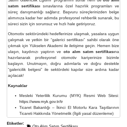
satım sertifikası
sınavlarına özel hazırlık programları ve
süreç danışmanlığı sağlarız. Başvuru süreçlerinizden belge
alımınıza kadar her adımda profesyonel rehberlik sunarak, bu
süreci sizin için sorunsuz ve hızlı hale getiriyoruz.
Otomotiv sektöründeki hedeflerinize ulaşmak, yasalara uygun
çalışmak ve yetkin bir “galerici sertifikası” sahibi olarak öne
çıkmak için Yükselen Akademi ile iletişime geçin. Hemen bize
ulaşın, kaydınızı yaptırın ve
oto alım satım sertifikası
na
hazırlanarak profesyonel otomotiv kariyerinize bizimle
başlayın. Unutmayın, doğru adımlarla ve doğru destekle
“galericilik belgesi” ile sektördeki kapılar size ardına kadar
açılacak!
Kaynaklar
Mesleki Yeterlilik Kurumu (MYK) Resmi Web Sitesi:
https://www.myk.gov.tr/tr
Ticaret Bakanlığı – İkinci El Motorlu Kara Taşıtlarının
Ticareti Hakkında Yönetmelik (İlgili yasal düzenleme)
Etiketler:
Oto Alım Satım Sertifikası