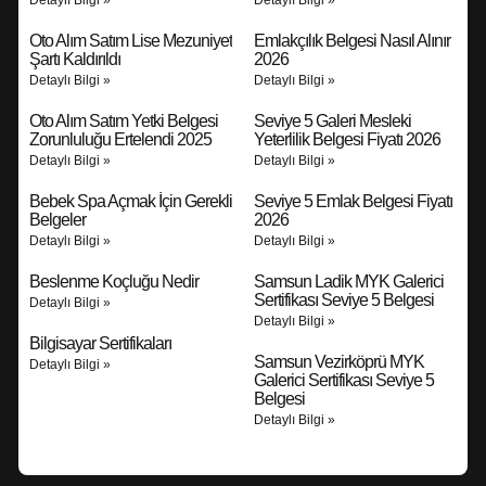
Detaylı Bilgi »
Detaylı Bilgi »
Oto Alım Satım Lise Mezuniyet
Emlakçılık Belgesi Nasıl Alınır
Şartı Kaldırıldı
2026
Detaylı Bilgi »
Detaylı Bilgi »
Oto Alım Satım Yetki Belgesi
Seviye 5 Galeri Mesleki
Zorunluluğu Ertelendi 2025
Yeterlilik Belgesi Fiyatı 2026
Detaylı Bilgi »
Detaylı Bilgi »
Bebek Spa Açmak İçin Gerekli
Seviye 5 Emlak Belgesi Fiyatı
Belgeler
2026
Detaylı Bilgi »
Detaylı Bilgi »
Beslenme Koçluğu Nedir
Samsun Ladik MYK Galerici
Sertifikası Seviye 5 Belgesi
Detaylı Bilgi »
Detaylı Bilgi »
Bilgisayar Sertifikaları
Samsun Vezirköprü MYK
Detaylı Bilgi »
Galerici Sertifikası Seviye 5
Belgesi
Detaylı Bilgi »