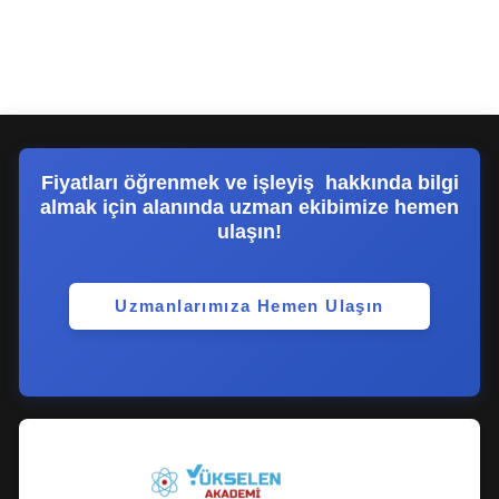
Fiyatları öğrenmek ve işleyiş hakkında bilgi
almak için alanında uzman ekibimize hemen
ulaşın!
Uzmanlarımıza Hemen Ulaşın​